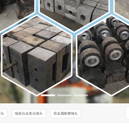
锤头
镶嵌合金复合锤头
双金属耐磨锤头