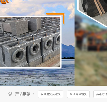
产品推荐
：
双金属复合锤头
高铬合金锤头
高铬方