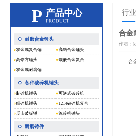
P
产品中心
行
PRODUCT
合金
耐磨合金锤头
作者：
k
双金属复合锤
高铬合金锤头
高铬方锤头
镶嵌合金复合
合金
双金属耐磨锤
各种破碎机锤头
制砂机锤头
可逆式破碎机
细碎机锤头
1214破碎机复合
反击破板锤
篦冷机锤头
耐磨铸件