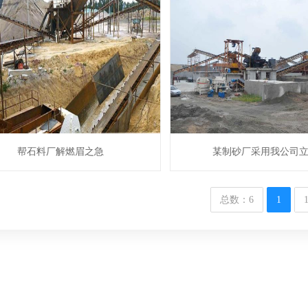
帮石料厂解燃眉之急
某制砂厂采用我公司
总数：6
1
1