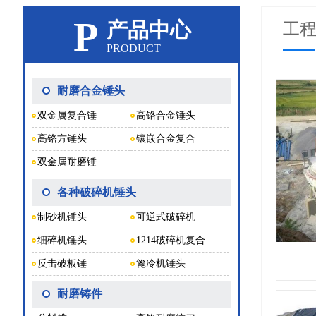
P
产品中心
工
PRODUCT
耐磨合金锤头
双金属复合锤
高铬合金锤头
高铬方锤头
镶嵌合金复合
双金属耐磨锤
各种破碎机锤头
制砂机锤头
可逆式破碎机
细碎机锤头
1214破碎机复合
反击破板锤
篦冷机锤头
耐磨铸件