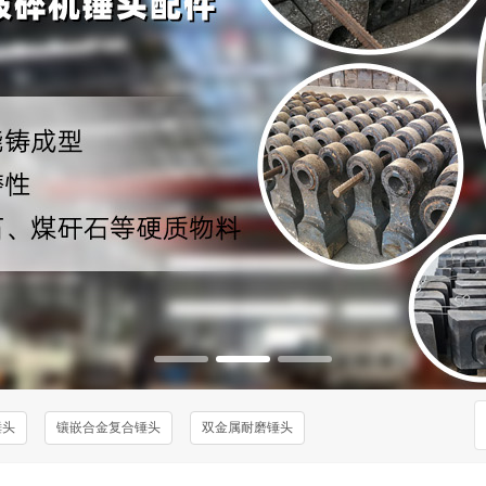
锤头
镶嵌合金复合锤头
双金属耐磨锤头