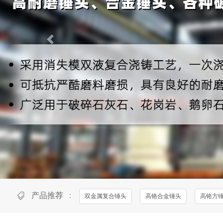
产品推荐
：
双金属复合锤头
高铬合金锤头
高铬方