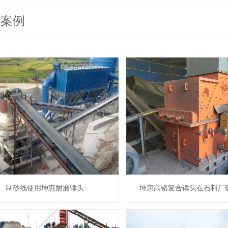
程案例
制砂线使用坤惠耐磨锤头
坤惠高铬复合锤头在石料厂