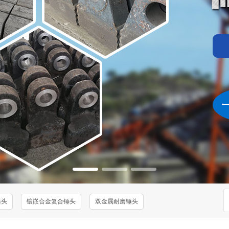
锤头
镶嵌合金复合锤头
双金属耐磨锤头