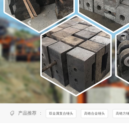
产品推荐
：
双金属复合锤头
高铬合金锤头
高铬方