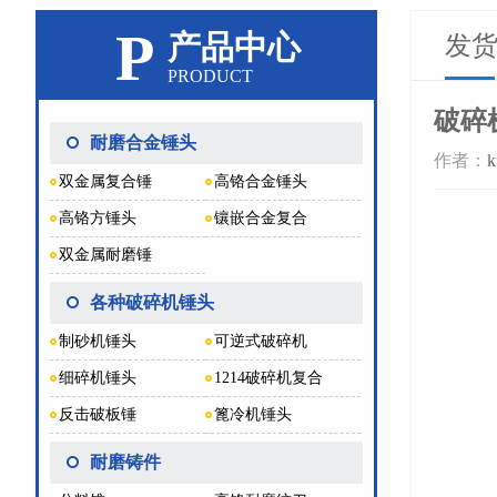
P
产品中心
发
PRODUCT
破碎
耐磨合金锤头
作者：
k
双金属复合锤
高铬合金锤头
高铬方锤头
镶嵌合金复合
双金属耐磨锤
各种破碎机锤头
制砂机锤头
可逆式破碎机
细碎机锤头
1214破碎机复合
反击破板锤
篦冷机锤头
耐磨铸件