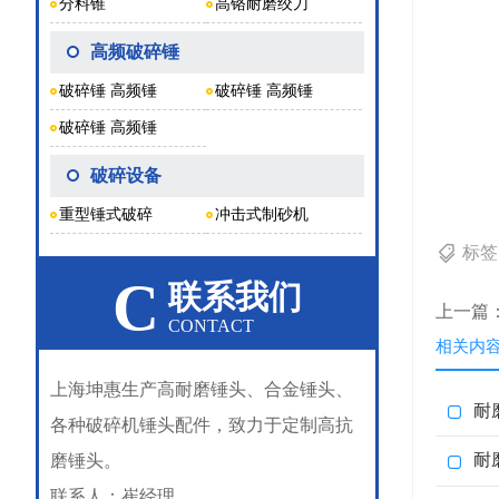
分料锥
高铬耐磨绞刀
高频破碎锤
破碎锤 高频锤
破碎锤 高频锤
破碎锤 高频锤
破碎设备
重型锤式破碎
冲击式制砂机
标
C
联系我们
上一篇
CONTACT
相关内
上海坤惠生产高耐磨锤头、合金锤头、
耐
各种破碎机锤头配件，致力于定制高抗
耐
磨锤头。
联系人：崔经理